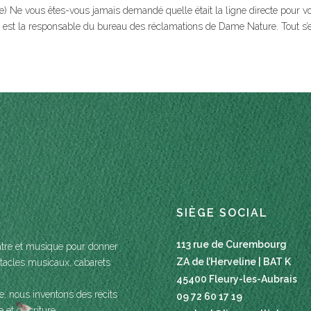
re) Ne vous êtes-vous jamais demandé quelle était la ligne directe pour v
est la responsable du bureau des réclamations de Dame Nature. Tout s’es
SIÈGE SOCIAL
113 rue de Curembourg
âtre et musique pour donner
ZA de l’Herveline | BAT K
ctacles musicaux, cabarets
45400 Fleury-les-Aubrais
e, nous inventons des récits
09 72 60 17 19
 et d’écriture.