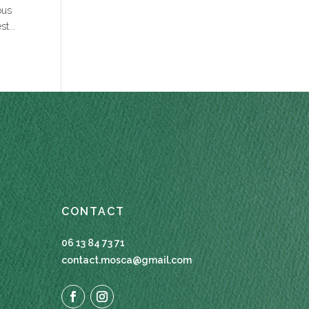
ous
t...
CONTACT
06 13 84 73 71
contact.mosca@gmail.com