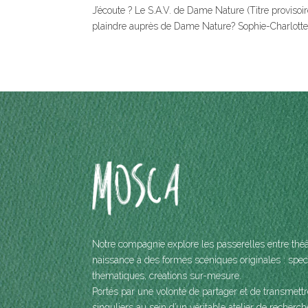
J’écoute ? Le S.A.V. de Dame Nature (Titre provisoi
plaindre auprès de Dame Nature? Sophie-Charlotte 
Notre compagnie explore les passerelles entre thé
naissance à des formes scéniques originales : spe
thématiques, créations sur-mesure.
Portés par une volonté de partager et de transmettr
singuliers au sein d’un véritable atelier de recherche